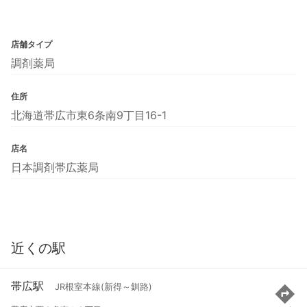
店舗タイプ
調剤薬局
住所
北海道帯広市東6条南9丁目16-1
店名
日本調剤帯広薬局
近くの駅
帯広駅
JR根室本線(新得～釧路)