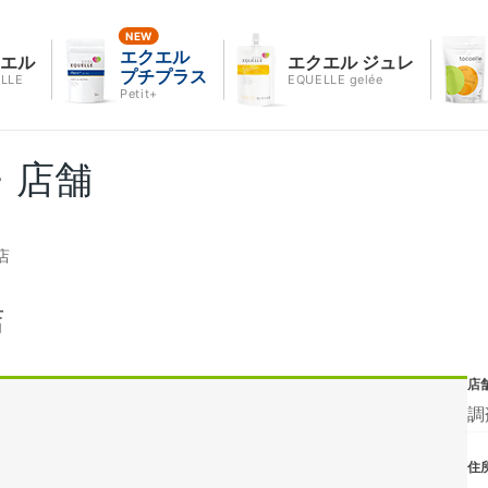
エクエル
クエル
エクエル ジュレ
プチプラス
LLE
EQUELLE gelée
Petit+
・店舗
店
店
店
調
住