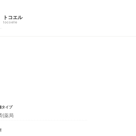
トコエル
tocoelle
舗タイプ
剤薬局
所