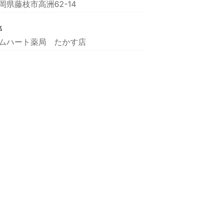
岡県藤枝市高洲62-14
名
ムハート薬局 たかす店