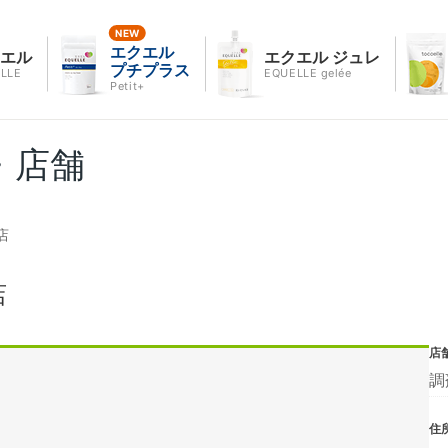
エクエル
クエル
エクエル ジュレ
プチプラス
LLE
EQUELLE gelée
Petit+
・店舗
店
店
店
調
住