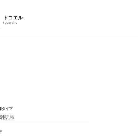
トコエル
tocoelle
舗タイプ
剤薬局
所