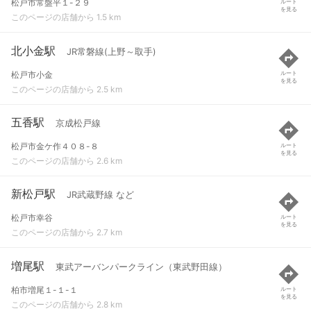
松戸市常盤平１-２９
ルート
を見る
このページの店舗から 1.5 km
北小金駅
JR常磐線(上野～取手)
松戸市小金
ルート
を見る
このページの店舗から 2.5 km
五香駅
京成松戸線
松戸市金ケ作４０８-８
ルート
を見る
このページの店舗から 2.6 km
新松戸駅
JR武蔵野線 など
松戸市幸谷
ルート
を見る
このページの店舗から 2.7 km
増尾駅
東武アーバンパークライン（東武野田線）
柏市増尾１-１-１
ルート
を見る
このページの店舗から 2.8 km