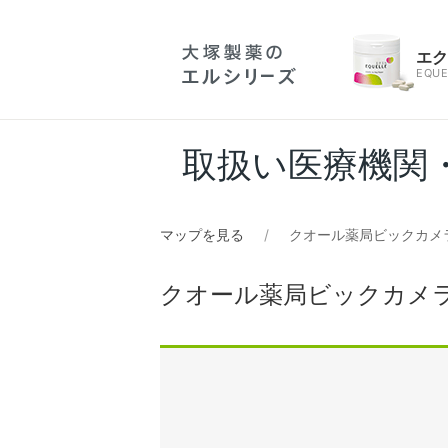
エ
EQUE
取扱い医療機関
マップを見る
クオール薬局ビックカメ
クオール薬局ビックカメ