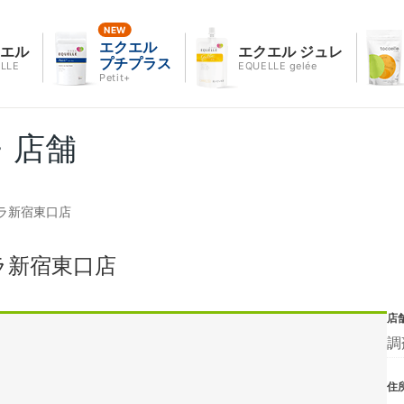
エクエル
クエル
エクエル ジュレ
プチプラス
LLE
EQUELLE gelée
Petit+
・店舗
ラ新宿東口店
ラ新宿東口店
店
調
住