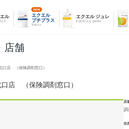
エクエル
クエル
エクエル ジュレ
プチプラス
LLE
EQUELLE gelée
Petit+
・店舗
北口店 （保険調剤窓口）
北口店 （保険調剤窓口）
店
調
住