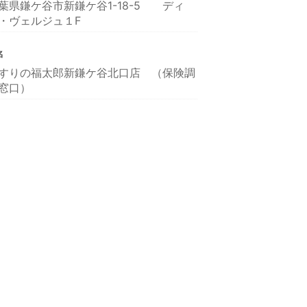
葉県鎌ケ谷市新鎌ケ谷1-18-5 ディ
・ヴェルジュ１F
名
すりの福太郎新鎌ケ谷北口店 （保険調
窓口）