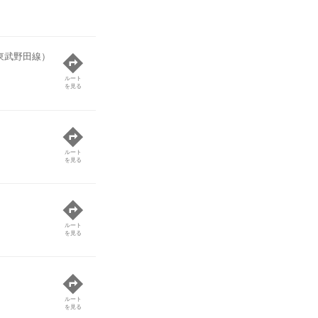
東武野田線）
ルート
を見る
ルート
を見る
ルート
を見る
ルート
を見る