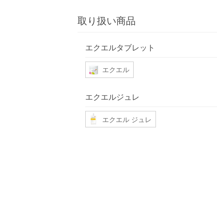
取り扱い商品
エクエルタブレット
エクエル
エクエルジュレ
エクエル ジュレ