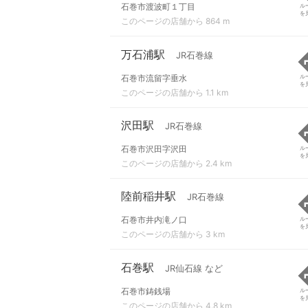
石巻市渡波町１丁目
ル
を
このページの店舗から 864 m
万石浦駅
JR石巻線
石巻市流留字垂水
ル
を
このページの店舗から 1.1 km
沢田駅
JR石巻線
石巻市沢田字沢田
ル
を
このページの店舗から 2.4 km
陸前稲井駅
JR石巻線
石巻市井内滝ノ口
ル
を
このページの店舗から 3 km
石巻駅
JR仙石線 など
石巻市鋳銭場
ル
を
このページの店舗から 4.8 km