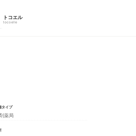
トコエル
tocoelle
舗タイプ
剤薬局
所