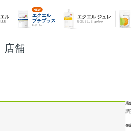
エクエル
クエル
エクエル ジュレ
プチプラス
LLE
EQUELLE gelée
Petit+
・店舗
店
調
住