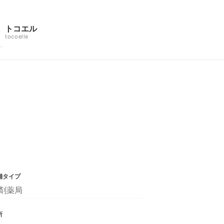
トコエル
tocoelle
舗タイプ
剤薬局
所