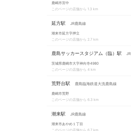
鹿嶋市宮中
このページの店舗から 1.3 km
延方駅
JR鹿島線
潮来市延方字押立
このページの店舗から 2.7 km
鹿島サッカースタジアム（臨）駅
J
茨城県鹿嶋市大字神向寺4980
このページの店舗から 4 km
荒野台駅
鹿島臨海鉄道大洗鹿島線
鹿嶋市荒野
このページの店舗から 6.3 km
潮来駅
JR鹿島線
潮来市あやめ１丁目
このページの店舗から 6.7 km