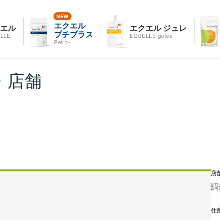
エクエル
クエル
エクエル ジュレ
プチプラス
LLE
EQUELLE gelée
Petit+
・店舗
店
調
住