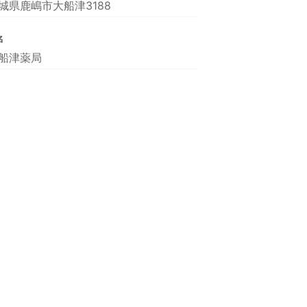
城県鹿嶋市大船津3188
名
船津薬局