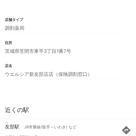
店舗タイプ
調剤薬局
住所
茨城県笠間市東平3丁目1番7号
店名
ウエルシア新友部店店（保険調剤窓口）
近くの駅
友部駅
JR常磐線(取手～いわき) など