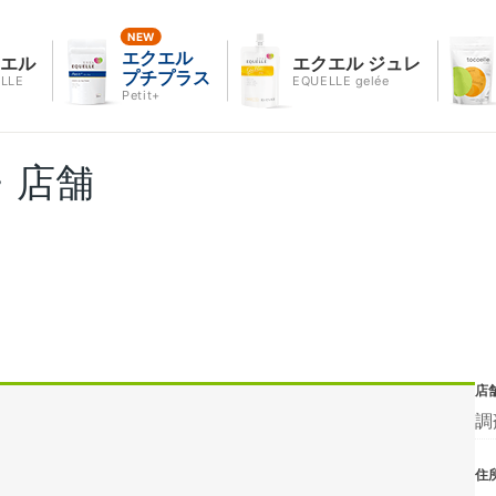
エクエル
クエル
エクエル ジュレ
プチプラス
LLE
EQUELLE gelée
Petit+
・店舗
店
調
住