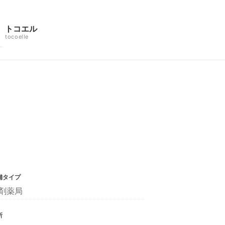
トコエル
tocoelle
舗タイプ
剤薬局
所