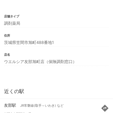
店舗タイプ
調剤薬局
住所
茨城県笠間市旭町488番地1
店名
ウエルシア友部旭町店（保険調剤窓口）
近くの駅
友部駅
JR常磐線(取手～いわき) など