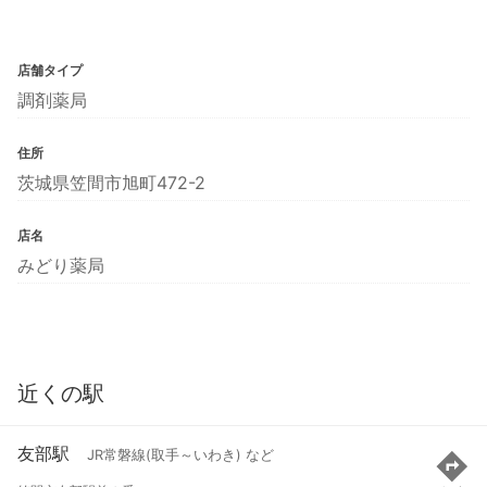
店舗タイプ
調剤薬局
住所
茨城県笠間市旭町472-2
店名
みどり薬局
近くの駅
友部駅
JR常磐線(取手～いわき) など