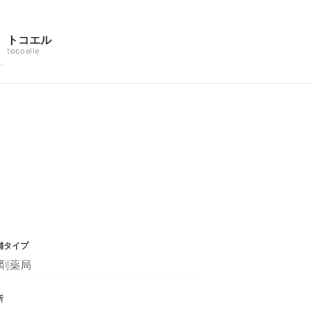
トコエル
tocoelle
舗タイプ
剤薬局
所