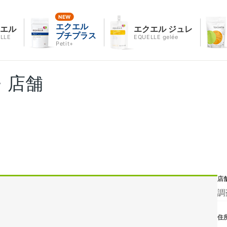
エクエル
クエル
エクエル ジュレ
プチプラス
LLE
EQUELLE gelée
Petit+
・店舗
店
調
住