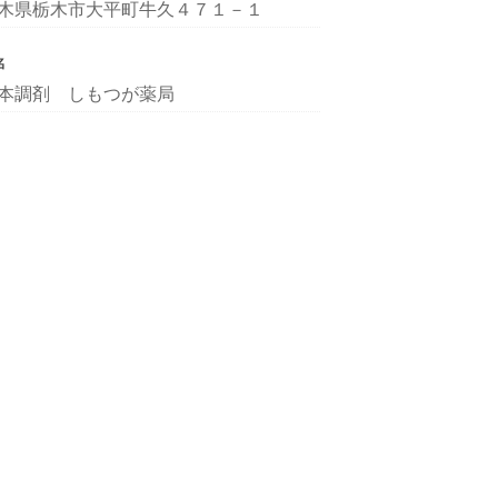
木県栃木市大平町牛久４７１－１
名
本調剤 しもつが薬局