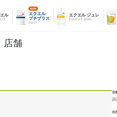
エクエル
クエル
エクエル ジュレ
プチプラス
LLE
EQUELLE gelée
Petit+
・店舗
店
調
住