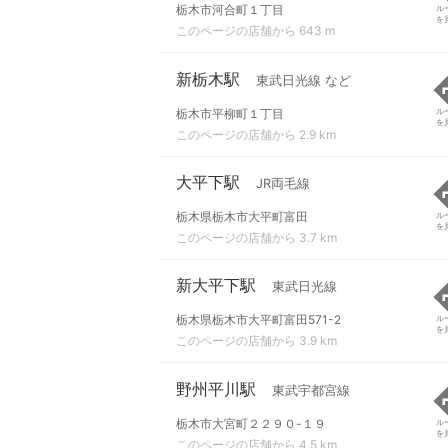
栃木市河合町１丁目
ル
を
このページの店舗から 643 m
新栃木駅
東武日光線 など
栃木市平柳町１丁目
ル
を
このページの店舗から 2.9 km
大平下駅
JR両毛線
栃木県栃木市大平町富田
ル
を
このページの店舗から 3.7 km
新大平下駅
東武日光線
栃木県栃木市大平町富田571-2
ル
を
このページの店舗から 3.9 km
野州平川駅
東武宇都宮線
栃木市大宮町２２９０-１９
ル
を
このページの店舗から 4.5 km