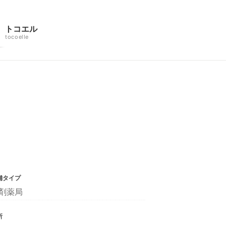
トコエル
tocoelle
舗タイプ
剤薬局
所