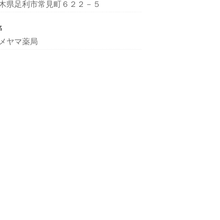
木県足利市常見町６２２－５
名
メヤマ薬局