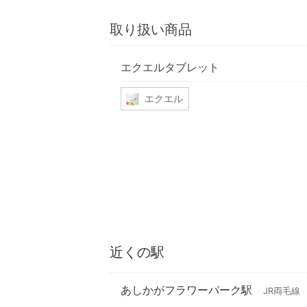
取り扱い商品
エクエルタブレット
エクエル
近くの駅
あしかがフラワーパーク駅
JR両毛線