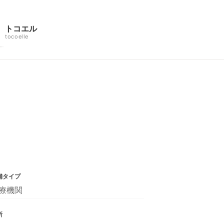
トコエル
tocoelle
舗タイプ
療機関
所