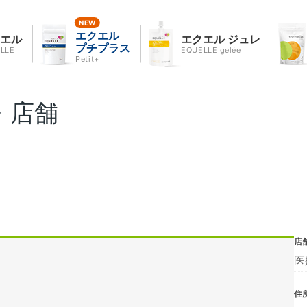
エクエル
クエル
エクエル ジュレ
プチプラス
LLE
EQUELLE gelée
Petit+
・店舗
店
医
住