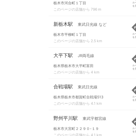
栃木市河合町１丁目
ル
を
このページの店舗から 796 m
新栃木駅
東武日光線 など
栃木市平柳町１丁目
ル
を
このページの店舗から 2.5 km
大平下駅
JR両毛線
栃木県栃木市大平町富田
ル
を
このページの店舗から 4 km
合戦場駅
東武日光線
栃木県栃木市都賀町合戦場513
ル
を
このページの店舗から 4.1 km
野州平川駅
東武宇都宮線
栃木市大宮町２２９０-１９
ル
を
このページの店舗から 4.1 km