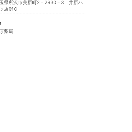
玉県所沢市美原町2－2930－3 井原ハ
ツ店舗Ｃ
名
原薬局