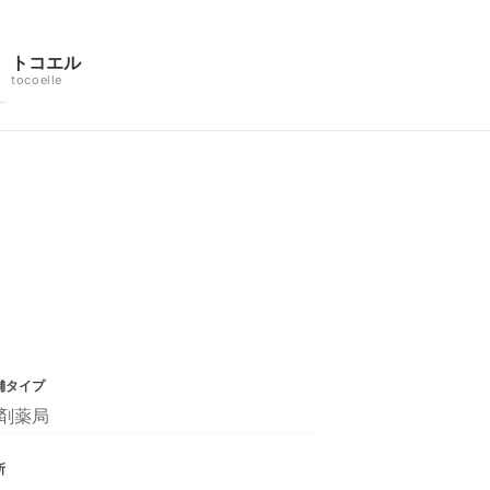
トコエル
tocoelle
舗タイプ
剤薬局
所