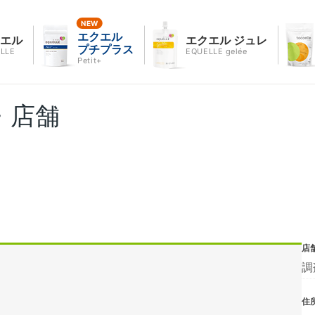
エクエル
クエル
エクエル ジュレ
プチプラス
LLE
EQUELLE gelée
Petit+
・店舗
店
調
住