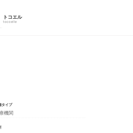
トコエル
tocoelle
舗タイプ
療機関
所