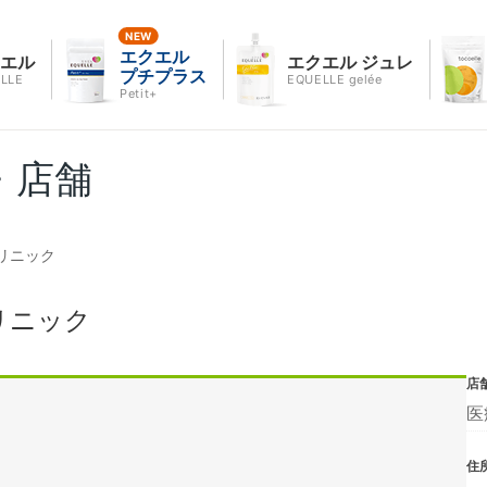
エクエル
クエル
エクエル ジュレ
プチプラス
LLE
EQUELLE gelée
Petit+
・店舗
リニック
リニック
店
医
住