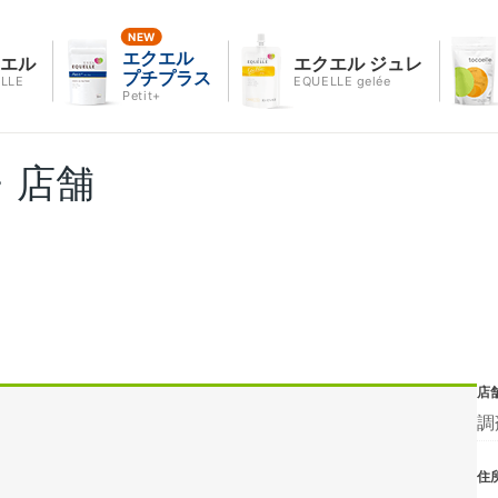
エクエル
クエル
エクエル ジュレ
プチプラス
LLE
EQUELLE gelée
Petit+
・店舗
店
調
住