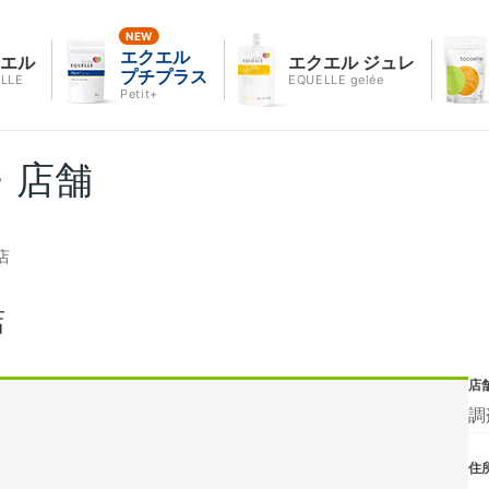
エクエル
クエル
エクエル ジュレ
プチプラス
LLE
EQUELLE gelée
Petit+
・店舗
店
店
店
調
住