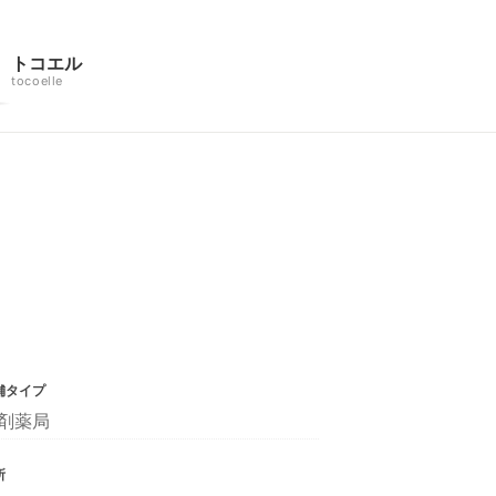
トコエル
tocoelle
舗タイプ
剤薬局
所