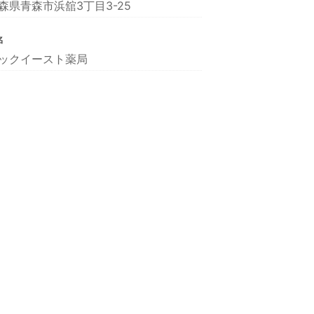
森県青森市浜舘3丁目3-25
名
ックイースト薬局