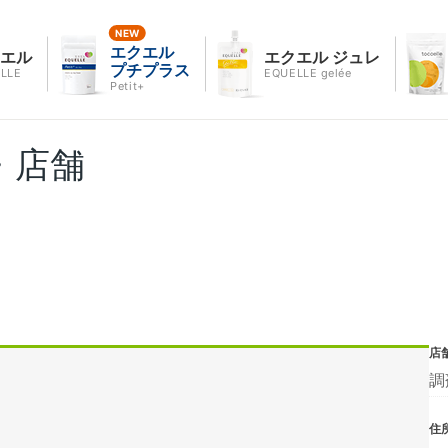
エクエル
クエル
エクエル ジュレ
プチプラス
LLE
EQUELLE gelée
Petit+
・店舗
店
調
住