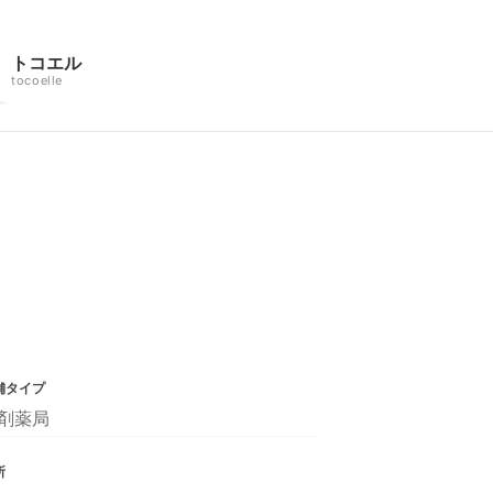
トコエル
tocoelle
舗タイプ
剤薬局
所