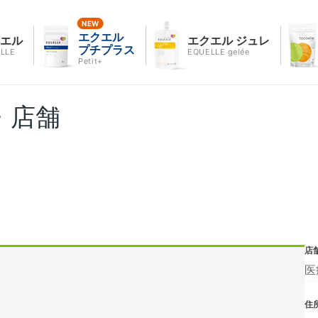
エクエル
クエル
エクエル ジュレ
プチプラス
LLE
EQUELLE gelée
Petit+
・店舗
店
医
住