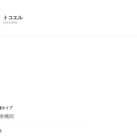
トコエル
tocoelle
舗タイプ
療機関
所