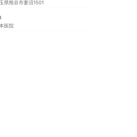
玉県熊谷市妻沼1501
名
本医院