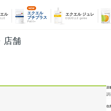
エクエル
クエル
エクエル ジュレ
プチプラス
LLE
EQUELLE gelée
Petit+
・店舗
店
調
住