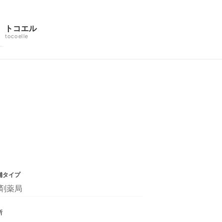
トコエル
tocoelle
舗タイプ
剤薬局
所