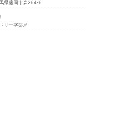
馬県藤岡市森264-6
名
ドリ十字薬局