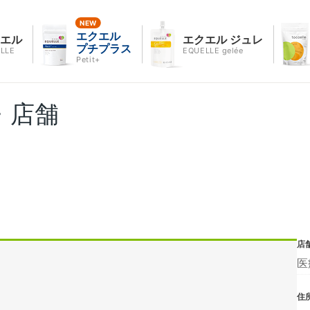
エクエル
クエル
エクエル ジュレ
プチプラス
LLE
EQUELLE gelée
Petit+
・店舗
店
医
住