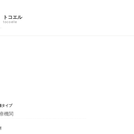
トコエル
tocoelle
舗タイプ
療機関
所