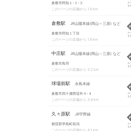
倉敷市阿知１-１-２
ル
を
このページの店舗から 1.9 km
倉敷駅
JR山陽本線(岡山～三原) など
倉敷市阿知１丁目
ル
を
このページの店舗から 1.9 km
中庄駅
JR山陽本線(岡山～三原) など
倉敷市鳥羽
ル
を
このページの店舗から 3.2 km
球場前駅
水島本線
倉敷市四十瀬西堤外４-４
ル
を
このページの店舗から 3.9 km
久々原駅
JR宇野線
都窪郡早島町前潟
ル
を
このページの店舗から 4.1 km