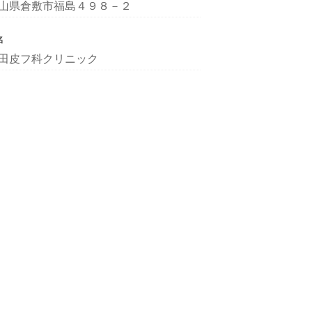
山県倉敷市福島４９８－２
名
田皮フ科クリニック