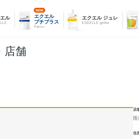
エクエル
クエル
エクエル ジュレ
プチプラス
LLE
EQUELLE gelée
Petit+
・店舗
店
医
住