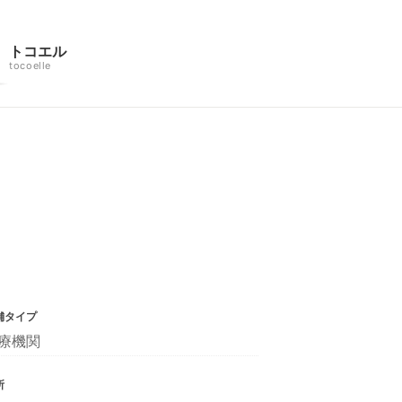
トコエル
tocoelle
舗タイプ
療機関
所