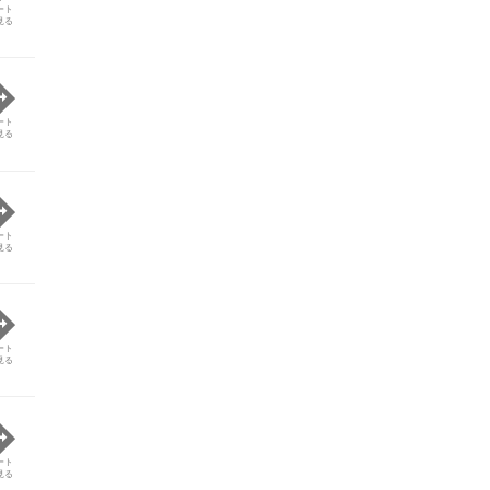
ート
見る
ート
見る
ート
見る
ート
見る
ート
見る