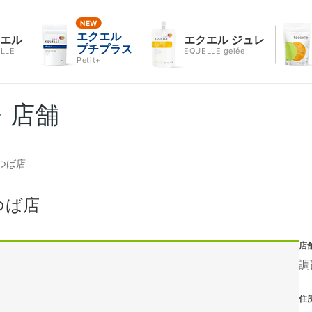
エクエル
クエル
エクエル ジュレ
プチプラス
LLE
EQUELLE gelée
Petit+
・店舗
つば店
つば店
店
調
住