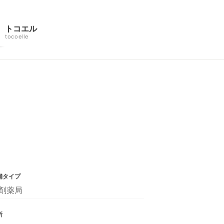
トコエル
tocoelle
舗タイプ
剤薬局
所