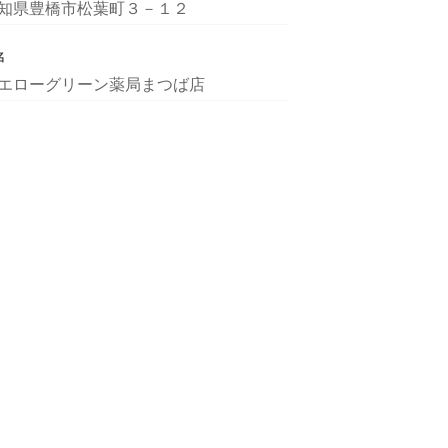
知県豊橋市松葉町３－１２
名
エローグリーン薬局まつば店