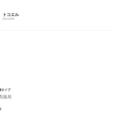
トコエル
tocoelle
舗タイプ
剤薬局
所