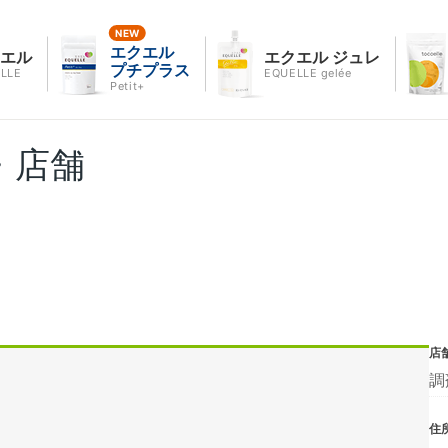
エクエル
クエル
エクエル ジュレ
プチプラス
LLE
EQUELLE gelée
Petit+
・店舗
店
調
住