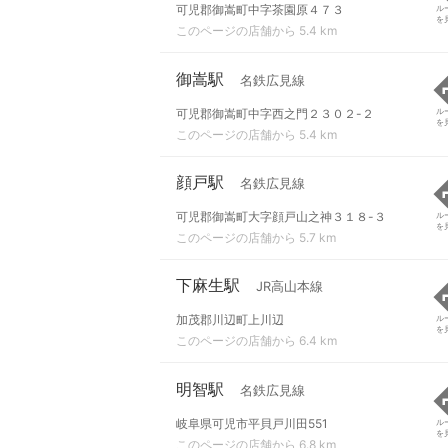
可児郡御嵩町中字茶園原４７３
ル
を
このページの店舗から 5.4 km
御嵩駅
名鉄広見線
可児郡御嵩町中字西之門２３０２-２
ル
を
このページの店舗から 5.4 km
顔戸駅
名鉄広見線
可児郡御嵩町大字顔戸山之神３１８-３
ル
を
このページの店舗から 5.7 km
下麻生駅
JR高山本線
加茂郡川辺町上川辺
ル
を
このページの店舗から 6.4 km
明智駅
名鉄広見線
岐阜県可児市平貝戸川田551
ル
を
このページの店舗から 6.8 km