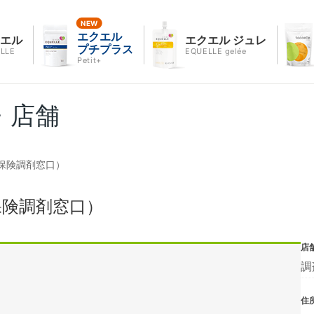
エクエル
クエル
エクエル ジュレ
プチプラス
LLE
EQUELLE gelée
Petit+
・店舗
保険調剤窓口）
保険調剤窓口）
店
調
住