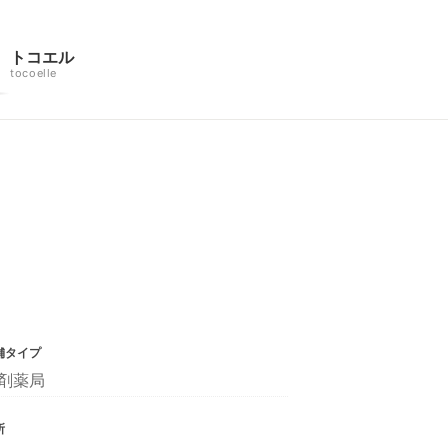
トコエル
tocoelle
舗タイプ
剤薬局
所