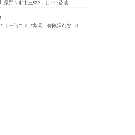
川県野々市市三納2丁目155番地
名
々市三納コメヤ薬局（保険調剤窓口）