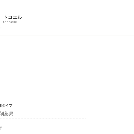
トコエル
tocoelle
舗タイプ
剤薬局
所