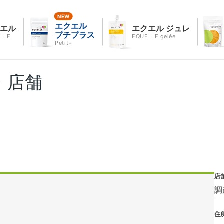
エクエル
クエル
エクエル ジュレ
プチプラス
LLE
EQUELLE gelée
Petit+
・店舗
店
調
住