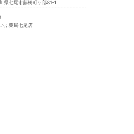
川県七尾市藤橋町ケ部81-1
名
いふ薬局七尾店