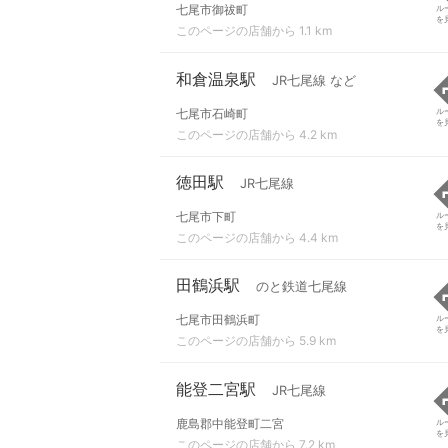
七尾市御祓町
ル
を
このページの店舗から 1.1 km
和倉温泉駅
JR七尾線 など
七尾市石崎町
ル
を
このページの店舗から 4.2 km
徳田駅
JR七尾線
七尾市下町
ル
を
このページの店舗から 4.4 km
田鶴浜駅
のと鉄道七尾線
七尾市田鶴浜町
ル
を
このページの店舗から 5.9 km
能登二宮駅
JR七尾線
鹿島郡中能登町二宮
ル
を
このページの店舗から 7.2 km