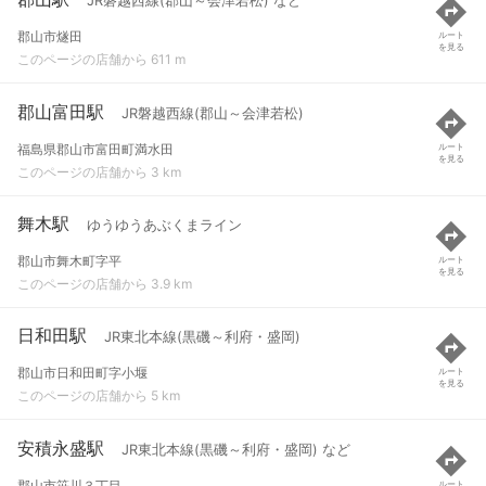
JR磐越西線(郡山～会津若松) など
郡山市燧田
ルート
を見る
このページの店舗から 611 m
郡山富田駅
JR磐越西線(郡山～会津若松)
福島県郡山市富田町満水田
ルート
を見る
このページの店舗から 3 km
舞木駅
ゆうゆうあぶくまライン
郡山市舞木町字平
ルート
を見る
このページの店舗から 3.9 km
日和田駅
JR東北本線(黒磯～利府・盛岡)
郡山市日和田町字小堰
ルート
を見る
このページの店舗から 5 km
安積永盛駅
JR東北本線(黒磯～利府・盛岡) など
郡山市笹川３丁目
ルート