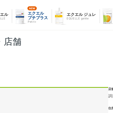
エクエル
クエル
エクエル ジュレ
プチプラス
LLE
EQUELLE gelée
Petit+
・店舗
店
調
住