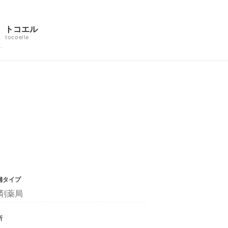
トコエル
tocoelle
舗タイプ
剤薬局
所