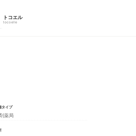
トコエル
tocoelle
舗タイプ
剤薬局
所