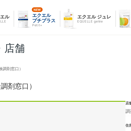
エクエル
クエル
エクエル ジュレ
プチプラス
LLE
EQUELLE gelée
Petit+
・店舗
険調剤窓口）
険調剤窓口）
店
調
住