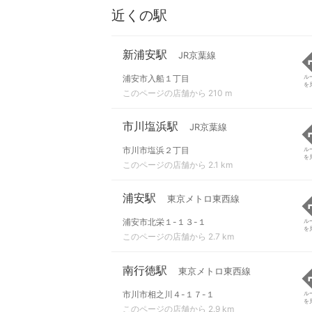
近くの駅
新浦安駅
JR京葉線
浦安市入船１丁目
ル
を
このページの店舗から 210 m
市川塩浜駅
JR京葉線
市川市塩浜２丁目
ル
を
このページの店舗から 2.1 km
浦安駅
東京メトロ東西線
浦安市北栄１-１３-１
ル
を
このページの店舗から 2.7 km
南行徳駅
東京メトロ東西線
市川市相之川４-１７-１
ル
を
このページの店舗から 2.9 km