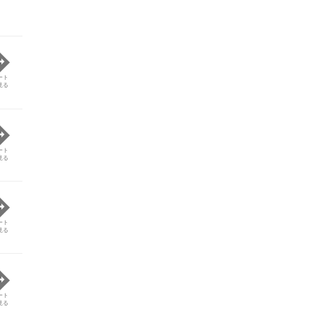
ート
見る
ート
見る
ート
見る
ート
見る