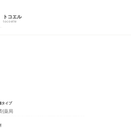
トコエル
tocoelle
舗タイプ
剤薬局
所