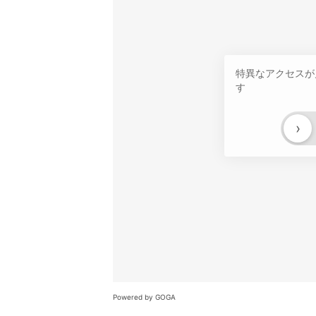
特異なアクセスが
す
›
Powered by GOGA