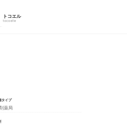
トコエル
tocoelle
舗タイプ
剤薬局
所