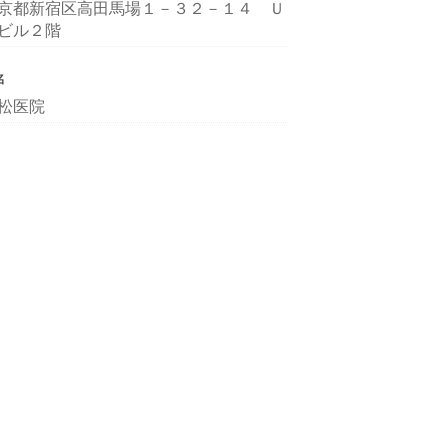
京都新宿区高田馬場１－３２－１４ Ｕ
ビル２階
名
松医院