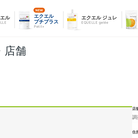
エクエル
クエル
エクエル ジュレ
プチプラス
LLE
EQUELLE gelée
Petit+
・店舗
店
調
住