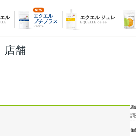
エクエル
クエル
エクエル ジュレ
プチプラス
LLE
EQUELLE gelée
Petit+
・店舗
店
調
住