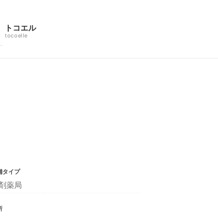
トコエル
tocoelle
舗タイプ
剤薬局
所