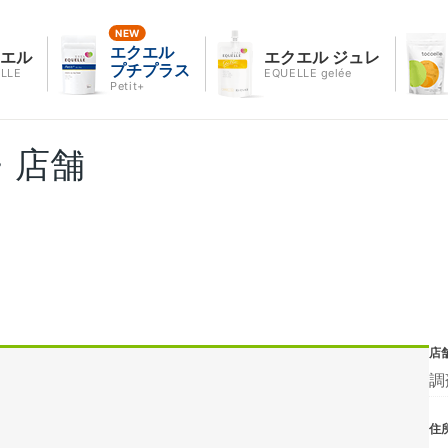
エクエル
クエル
エクエル ジュレ
プチプラス
LLE
EQUELLE gelée
Petit+
・店舗
店
調
住