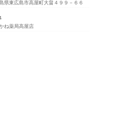
島県東広島市高屋町大畠４９９－６６
名
かね薬局高屋店