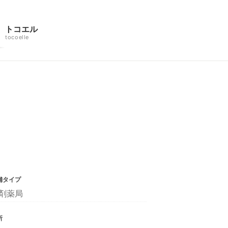
トコエル
tocoelle
舗タイプ
剤薬局
所