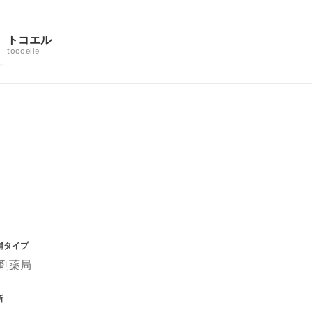
トコエル
tocoelle
舗タイプ
剤薬局
所