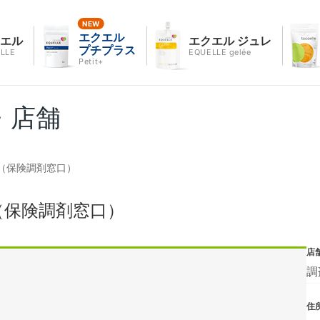
エクエル
クエル
エクエル ジュレ
プチプラス
LLE
EQUELLE gelée
Petit+
・店舗
（保険調剤窓口）
（保険調剤窓口）
店
調
住