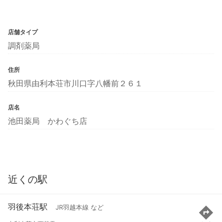
店舗タイプ
調剤薬局
住所
秋田県由利本荘市川口字八幡前２６１
店名
池田薬局 かわぐち店
近くの駅
羽後本荘駅
JR羽越本線 など