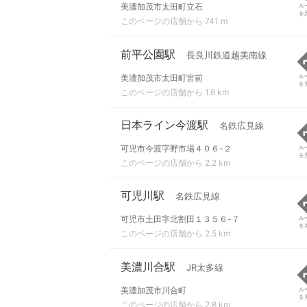
美濃加茂市太田町立石
ル
を
このページの店舗から 741 m
前平公園駅
長良川鉄道越美南線
美濃加茂市太田町宮前
ル
を
このページの店舗から 1.6 km
日本ライン今渡駅
名鉄広見線
可児市今渡字野市場４０６-２
ル
を
このページの店舗から 2.2 km
可児川駅
名鉄広見線
可児市土田字北割田１３５６-７
ル
を
このページの店舗から 2.5 km
美濃川合駅
JR太多線
美濃加茂市川合町
ル
を
このページの店舗から 2.8 km