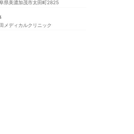
阜県美濃加茂市太田町2825
名
田メディカルクリニック