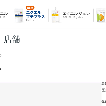
エクエル
クエル
エクエル ジュレ
プチプラス
LLE
EQUELLE gelée
Petit+
・店舗
ク
ク
店
医
住