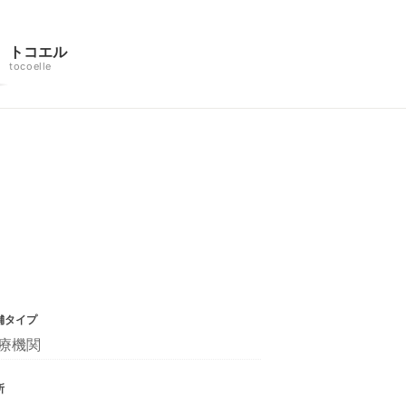
トコエル
tocoelle
舗タイプ
療機関
所