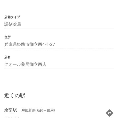
店舗タイプ
調剤薬局
住所
兵庫県姫路市御立西4-1-27
店名
クオール薬局御立西店
近くの駅
余部駅
JR姫新線(姫路～佐用)