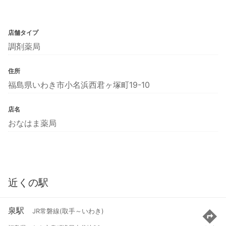
店舗タイプ
調剤薬局
住所
福島県いわき市小名浜西君ヶ塚町19-10
店名
おなはま薬局
近くの駅
泉駅
JR常磐線(取手～いわき)