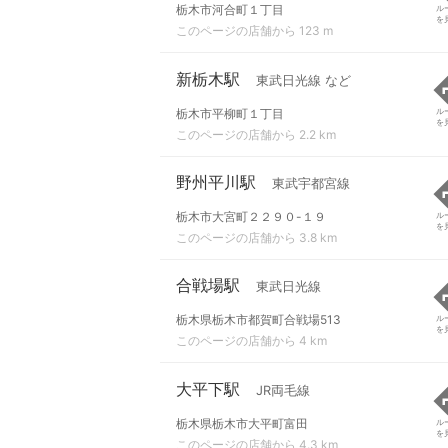
栃木市河合町１丁目
ル
を
このページの店舗から 123 m
新栃木駅
東武日光線 など
栃木市平柳町１丁目
ル
を
このページの店舗から 2.2 km
野州平川駅
東武宇都宮線
栃木市大宮町２２９０-１９
ル
を
このページの店舗から 3.8 km
合戦場駅
東武日光線
栃木県栃木市都賀町合戦場513
ル
を
このページの店舗から 4 km
大平下駅
JR両毛線
栃木県栃木市大平町富田
ル
を
このページの店舗から 4.3 km