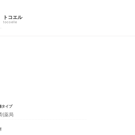
トコエル
tocoelle
舗タイプ
剤薬局
所