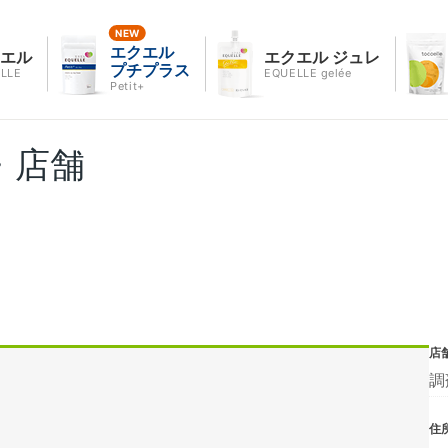
エクエル
クエル
エクエル ジュレ
プチプラス
LLE
EQUELLE gelée
Petit+
・店舗
店
調
住