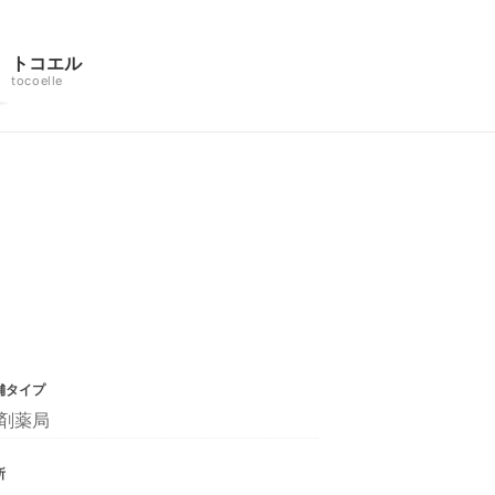
トコエル
tocoelle
舗タイプ
剤薬局
所