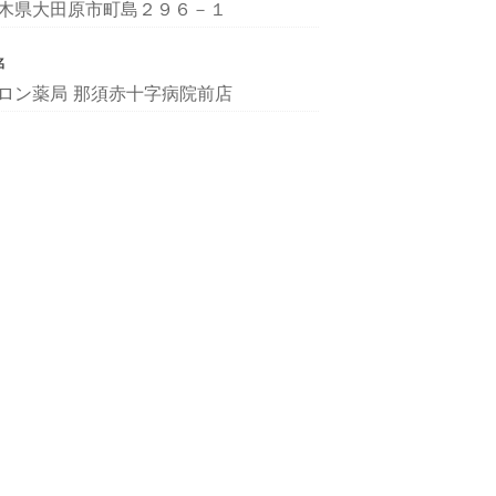
木県大田原市町島２９６－１
名
ロン薬局 那須赤十字病院前店