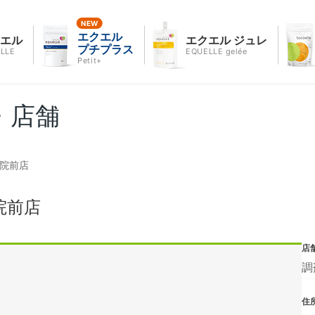
エクエル
クエル
エクエル ジュレ
プチプラス
LLE
EQUELLE gelée
Petit+
・店舗
病院前店
院前店
店
調
住