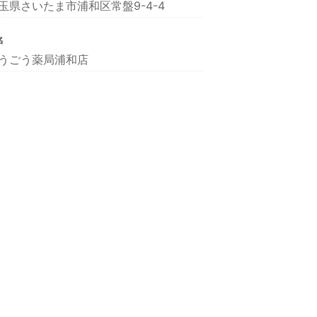
玉県さいたま市浦和区常盤9-4-4
名
うごう薬局浦和店