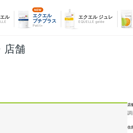
エクエル
クエル
エクエル ジュレ
プチプラス
LLE
EQUELLE gelée
Petit+
・店舗
店
調
住