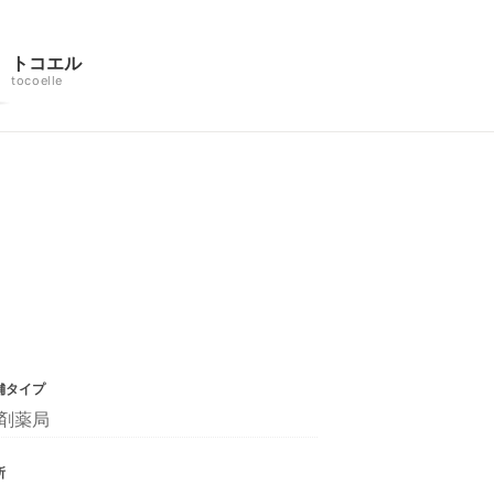
トコエル
tocoelle
舗タイプ
剤薬局
所