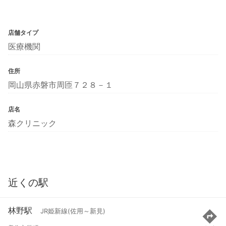
店舗タイプ
医療機関
住所
岡山県赤磐市周匝７２８－１
店名
森クリニック
近くの駅
林野駅
JR姫新線(佐用～新見)