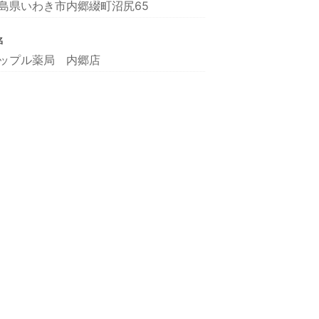
島県いわき市内郷綴町沼尻65
名
ップル薬局 内郷店