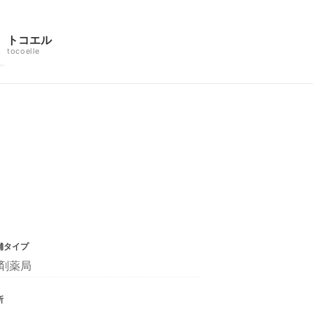
トコエル
tocoelle
舗タイプ
剤薬局
所