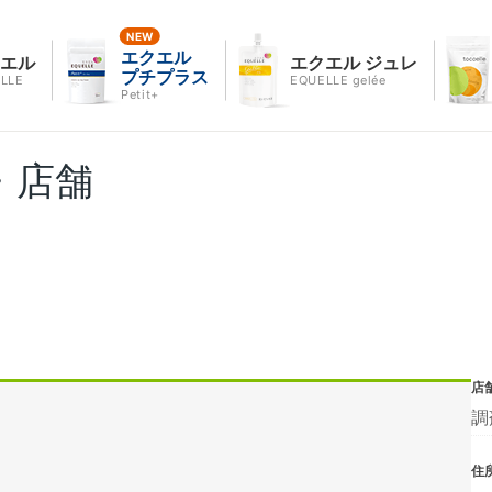
エクエル
クエル
エクエル ジュレ
プチプラス
LLE
EQUELLE gelée
Petit+
・店舗
店
調
住