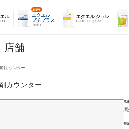
エクエル
クエル
エクエル ジュレ
プチプラス
LLE
EQUELLE gelée
Petit+
・店舗
調剤カウンター
調剤カウンター
店
調
住