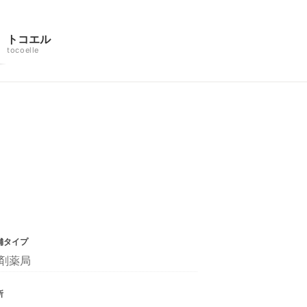
トコエル
tocoelle
舗タイプ
剤薬局
所