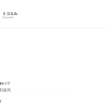
トコエル
tocoelle
舗タイプ
剤薬局
所