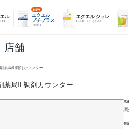
エクエル
クエル
エクエル ジュレ
プチプラス
LLE
EQUELLE gelée
Petit+
・店舗
剤薬局Ⅱ 調剤カウンター
剤薬局Ⅱ 調剤カウンター
店
調
住