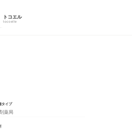
トコエル
tocoelle
舗タイプ
剤薬局
所